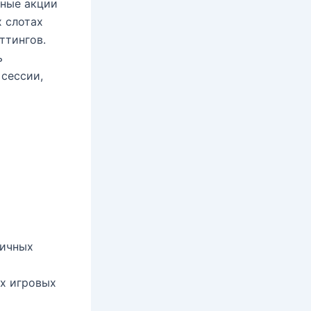
бные акции
 слотах
ттингов.
ь
 сессии,
личных
ых игровых