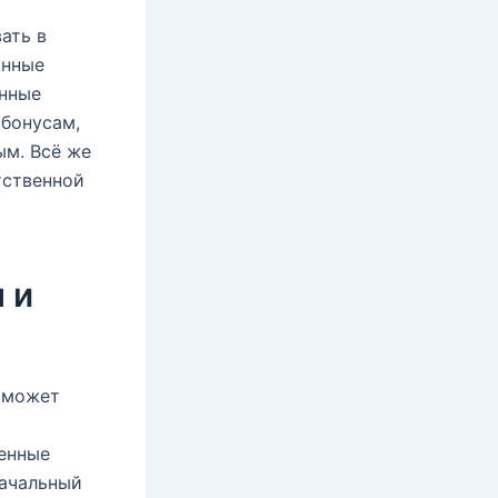
ать в
анные
енные
 бонусам,
ым. Всё же
тственной
 и
 может
енные
начальный