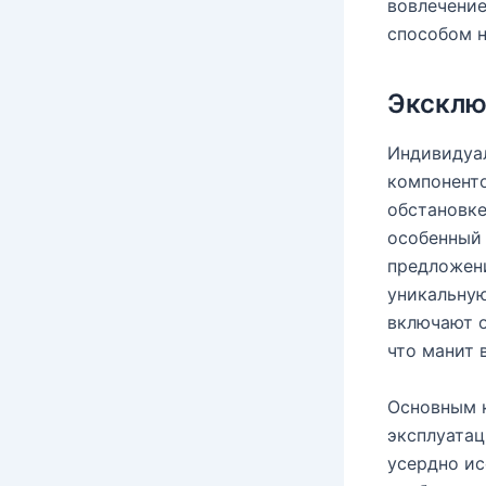
вовлечение
способом н
Эксклю
Индивидуа
компоненто
обстановк
особенный 
предложени
уникальную
включают о
что манит 
Основным 
эксплуатац
усердно ис