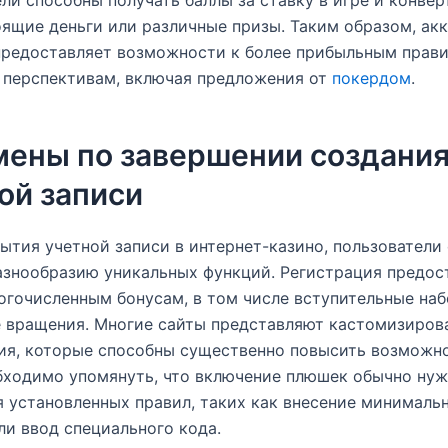
ли способны получать баллы за ставку в игре и конве
оящие деньги или различные призы. Таким образом, акк
предоставляет возможности к более прибыльным прави
 перспективам, включая предложения от
покердом
.
ены по завершении создани
ой записи
ытия учетной записи в интернет-казино, пользователи
азнообразию уникальных функций. Регистрация предос
огочисленным бонусам, в том числе вступительные на
е вращения. Многие сайты представляют кастомизиров
ия, которые способны существенно повысить возможн
бходимо упомянуть, что включение плюшек обычно нуж
 установленных правил, таких как внесение минималь
ли ввод специального кода.