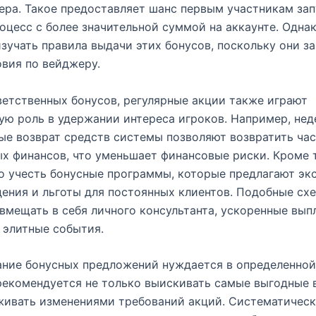
ера. Такое предоставляет шанс первым участникам зап
оцесс с более значительной суммой на аккаунте. Одна
зучать правила выдачи этих бонусов, поскольку они з
вия по вейджеру.
етственных бонусов, регулярные акции также играют
ую роль в удержании интереса игроков. Например, нед
е возврат средств системы позволяют возвратить ча
х финансов, что уменьшает финансовые риски. Кроме 
о учесть бонусные программы, которые предлагают эк
ения и льготы для постоянных клиентов. Подобные сх
вмещать в себя личного консультанта, ускоренные вып
 элитные события.
ние бонусных предложений нуждается в определенной
екомендуется не только выискивать самые выгодные 
живать изменениями требований акций. Систематичес