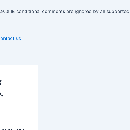
.9.0! IE conditional comments are ignored by all supported
ontact us
х
.