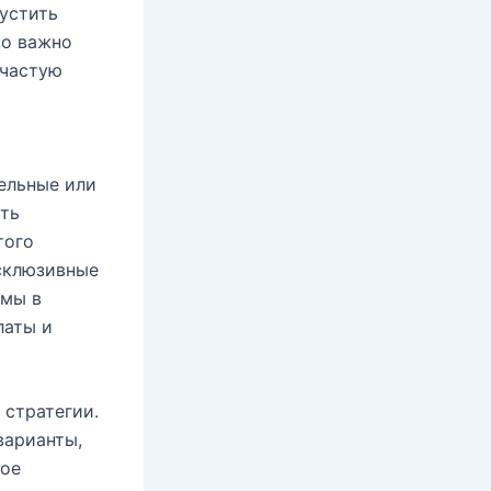
устить
ко важно
ачастую
ельные или
сть
того
склюзивные
емы в
латы и
 стратегии.
варианты,
кое