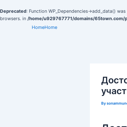
Skip
to
Deprecated
: Function WP_Dependencies->add_data() was c
content
browsers. in
/home/u929767771/domains/65town.com/pub
Home
Home
Досто
участ
By
sonammun