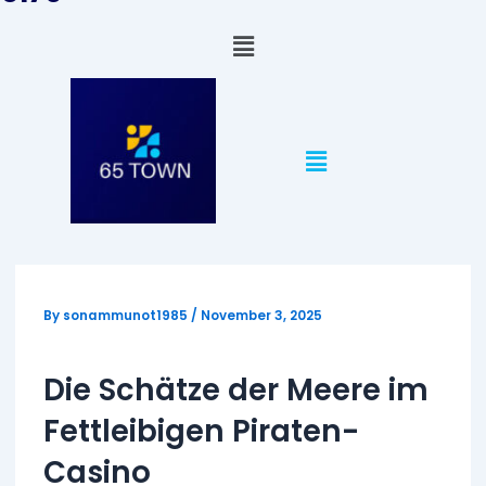
Menu
Menu
By
sonammunot1985
/
November 3, 2025
Die Schätze der Meere im
Fettleibigen Piraten-
Casino