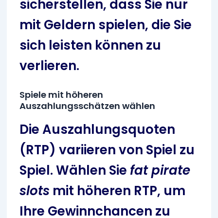
sicherstellen, dass Sie nur
mit Geldern spielen, die Sie
sich leisten können zu
verlieren.
Spiele mit höheren
Auszahlungsschätzen wählen
Die Auszahlungsquoten
(RTP) variieren von Spiel zu
Spiel. Wählen Sie
fat pirate
slots
mit höheren RTP, um
Ihre Gewinnchancen zu