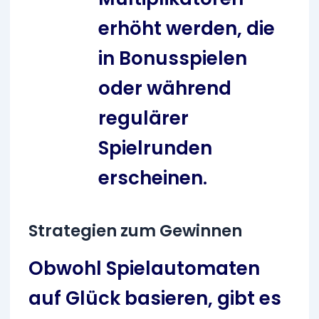
erhöht werden, die
in Bonusspielen
oder während
regulärer
Spielrunden
erscheinen.
Strategien zum Gewinnen
Obwohl Spielautomaten
auf Glück basieren, gibt es