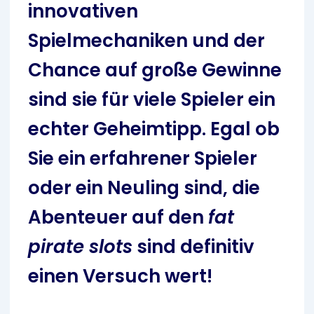
innovativen
Spielmechaniken und der
Chance auf große Gewinne
sind sie für viele Spieler ein
echter Geheimtipp. Egal ob
Sie ein erfahrener Spieler
oder ein Neuling sind, die
Abenteuer auf den
fat
pirate slots
sind definitiv
einen Versuch wert!