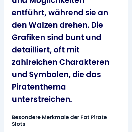
und Möglichkeiten
entführt, während sie an
den Walzen drehen. Die
Grafiken sind bunt und
detailliert, oft mit
zahlreichen Charakteren
und Symbolen, die das
Piratenthema
unterstreichen.
Besondere Merkmale der Fat Pirate
Slots