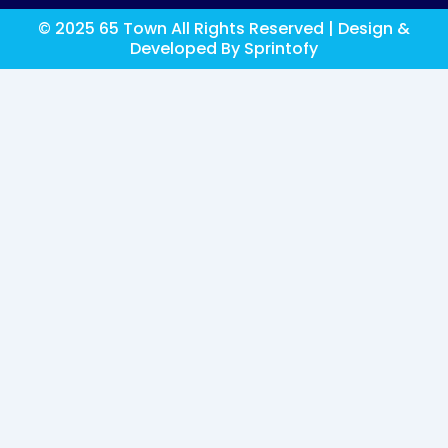
© 2025 65 Town All Rights Reserved | Design &
Developed By Sprintofy