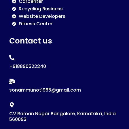
Carpenter
Recycling Business
Website Developers
Fitness Center
Contact us
+918890522240
sonammunot1985@gmail.com
CV Raman Nagar Bangalore, Karnataka, India
560093