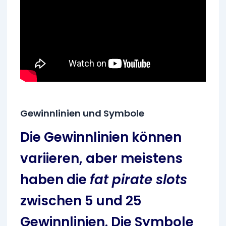
Gewinnlinien und Symbole
Die Gewinnlinien können
variieren, aber meistens
haben die
fat pirate slots
zwischen 5 und 25
Gewinnlinien. Die Symbole