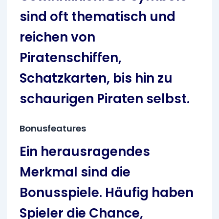
sind oft thematisch und
reichen von
Piratenschiffen,
Schatzkarten, bis hin zu
schaurigen Piraten selbst.
Bonusfeatures
Ein herausragendes
Merkmal sind die
Bonusspiele. Häufig haben
Spieler die Chance,