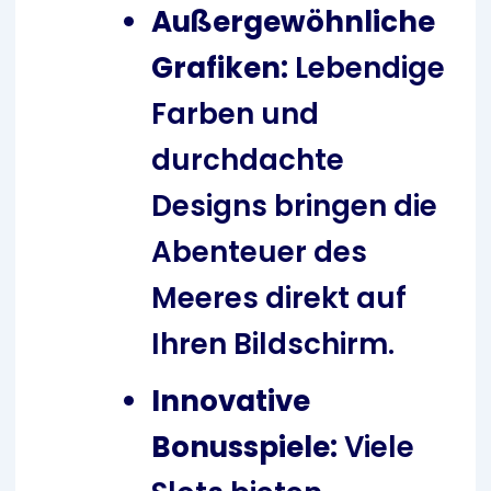
Außergewöhnliche
Grafiken:
Lebendige
Farben und
durchdachte
Designs bringen die
Abenteuer des
Meeres direkt auf
Ihren Bildschirm.
Innovative
Bonusspiele:
Viele