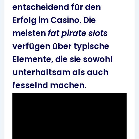
entscheidend für den
Erfolg im Casino. Die
meisten
fat pirate slots
verfügen über typische
Elemente, die sie sowohl
unterhaltsam als auch
fesselnd machen.