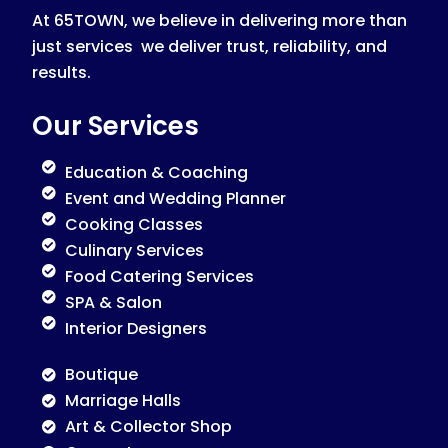
At 65TOWN, we believe in delivering more than
just services we deliver trust, reliability, and
results.
Our Services
Education & Coaching
Event and Wedding Planner
Cooking Classes
Culinary Services
Food Catering Services
SPA & Salon
Interior Designers
Boutique
Marriage Halls
Art & Collector Shop