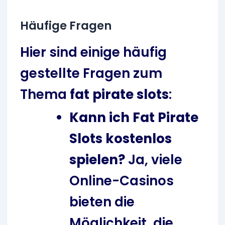
Häufige Fragen
Hier sind einige häufig
gestellte Fragen zum
Thema
fat pirate slots
:
Kann ich Fat Pirate
Slots kostenlos
spielen?
Ja, viele
Online-Casinos
bieten die
Möglichkeit, die