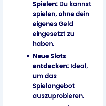
Spielen:
Du kannst
spielen, ohne dein
eigenes Geld
eingesetzt zu
haben.
Neue Slots
entdecken:
Ideal,
um das
Spielangebot
auszuprobieren.