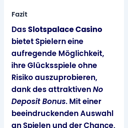
Fazit
Das
Slotspalace Casino
bietet Spielern eine
aufregende Möglichkeit,
ihre Glücksspiele ohne
Risiko auszuprobieren,
dank des attraktiven
No
Deposit Bonus
. Mit einer
beeindruckenden Auswahl
an Spielen und der Chance,