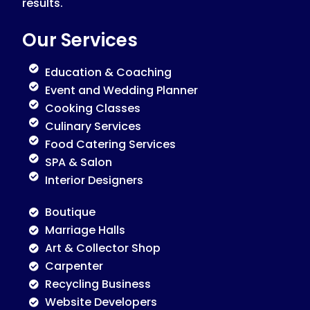
results.
Our Services
Education & Coaching
Event and Wedding Planner
Cooking Classes
Culinary Services
Food Catering Services
SPA & Salon
Interior Designers
Boutique
Marriage Halls
Art & Collector Shop
Carpenter
Recycling Business
Website Developers