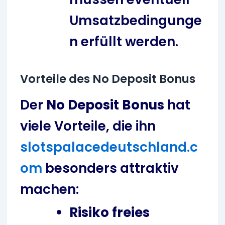
Umsatzbedingunge
n erfüllt werden.
Vorteile des No Deposit Bonus
Der
No Deposit Bonus
hat
viele Vorteile, die ihn
slotspalacedeutschland.c
om
besonders attraktiv
machen:
Risiko freies