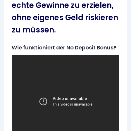
echte Gewinne zu erzielen,
ohne eigenes Geld riskieren
zu müssen.
Wie funktioniert der No Deposit Bonus?