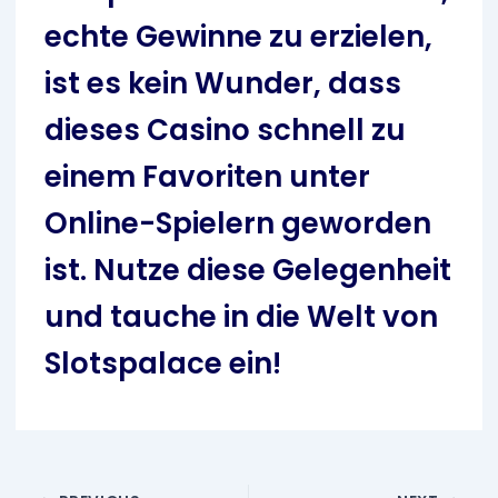
echte Gewinne zu erzielen,
ist es kein Wunder, dass
dieses Casino schnell zu
einem Favoriten unter
Online-Spielern geworden
ist. Nutze diese Gelegenheit
und tauche in die Welt von
Slotspalace ein!