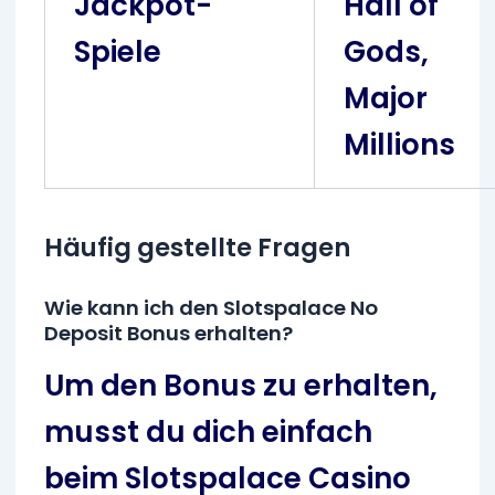
Jackpot-
Hall of
Spiele
Gods,
Major
Millions
Häufig gestellte Fragen
Wie kann ich den Slotspalace No
Deposit Bonus erhalten?
Um den Bonus zu erhalten,
musst du dich einfach
beim Slotspalace Casino