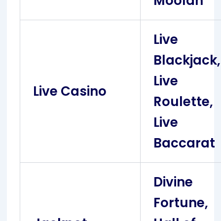
Moolah
Live
Blackjack,
Live
Live Casino
Roulette,
Live
Baccarat
Divine
Fortune,