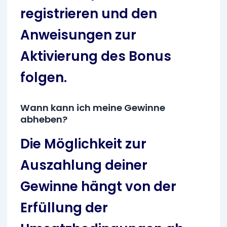
registrieren und den
Anweisungen zur
Aktivierung des Bonus
folgen.
Wann kann ich meine Gewinne
abheben?
Die Möglichkeit zur
Auszahlung deiner
Gewinne hängt von der
Erfüllung der