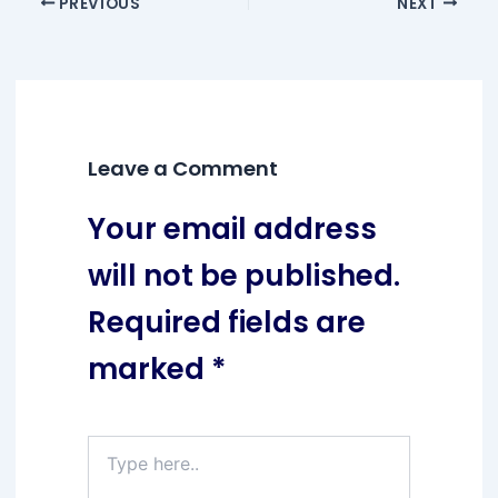
PREVIOUS
NEXT
Leave a Comment
Your email address
will not be published.
Required fields are
marked
*
Type
here..