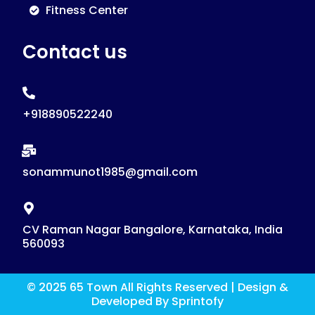
Fitness Center
Contact us
+918890522240
sonammunot1985@gmail.com
CV Raman Nagar Bangalore, Karnataka, India
560093
© 2025 65 Town All Rights Reserved | Design &
Developed By Sprintofy